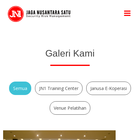
Galeri Kami
Semua
JN1 Training Center
Janusa E-Koperasi
Venue Pelatihan